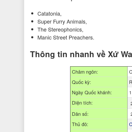
Catatonia,
Super Furry Animals,
The Stereophonics,
Manic Street Preachers.
Thông tin nhanh về Xứ Wa
Châm ngôn:
C
Quốc kỳ:
R
Ngày Quốc khánh:
1
Diện tích:
2
Dân số:
2
Thủ đô:
C