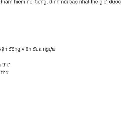
thám hiểm nổi tiếng, đỉnh núi cao nhất thế giới được
 vận động viên đua ngựa
 thơ
 thơ