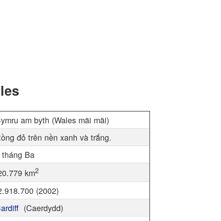
les
ymru am byth (Wales mãi mãi)
ồng đỏ trên nền xanh và trắng.
 tháng Ba
2
0.779 km
.918.700 (2002)
ardiff
(Caerdydd)