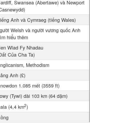
ardiff, Swansea (Abertawe) và Newport
Casnewydd)
iếng Anh và Cymraeg (tiếng Wales)
gười Welsh và người vương quốc Anh
ìm hiểu thêm
en Wlad Fy Nhadau
Đất Của Cha Ta)
nglicanism, Methodism
ảng Anh (£)
nowdon 1.085 mét (3559 ft)
owy (Tywi) dài 103 km (64 dặm)
2
ala (4,4 km
)
ồng