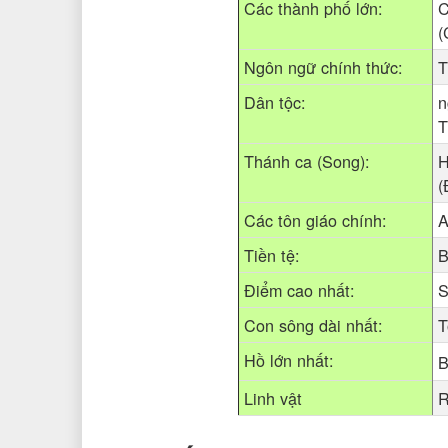
Các thành phố lớn:
C
(
Ngôn ngữ chính thức:
T
Dân tộc:
n
T
Thánh ca (Song):
H
(
Các tôn giáo chính:
A
Tiền tệ:
B
Điểm cao nhất:
S
Con sông dài nhất:
T
Hồ lớn nhất:
B
Linh vật
R