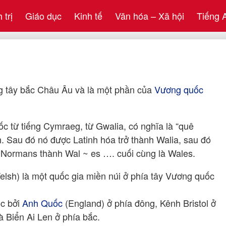
 trị
Giáo dục
Kinh tế
Văn hóa – Xã hội
Tiếng 
 tây bắc Châu Âu và là một phần của
Vương quốc
c từ tiếng Cymraeg, từ Gwalia, có nghĩa là “quê
. Sau đó nó được Latinh hóa trở thành Walia, sau đó
i Normans thành Wal ~ es …. cuối cùng là Wales.
lsh) là một quốc gia miền núi ở phía tây Vương quốc
c bởi
Anh Quốc
(England) ở phía đông, Kênh Bristol ở
à Biển Ai Len ở phía bắc.