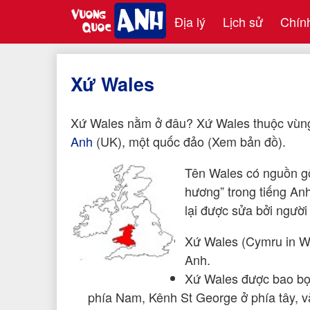
Địa lý
Lịch sử
Chính
Xứ Wales
Xứ Wales nằm ở đâu? Xứ Wales thuộc vùng
Anh
(UK), một quốc đảo (Xem bản đồ).
Tên Wales có nguồn gố
hương” trong tiếng Anh
lại được sửa bởi ngườ
Xứ Wales (Cymru in We
Anh.
Xứ Wales được bao bọ
phía Nam, Kênh St George ở phía tây, v